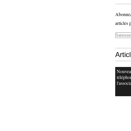
Abonnez-
articles 
Artic
Nouvea
télépho
l'associ