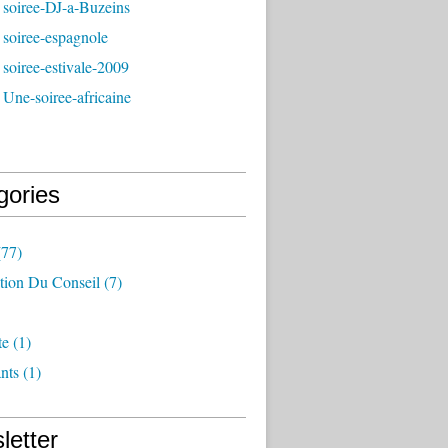
 soiree-DJ-a-Buzeins
soiree-espagnole
soiree-estivale-2009
Une-soiree-africaine
gories
77)
tion Du Conseil
(7)
te
(1)
nts
(1)
letter