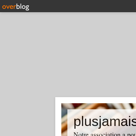
plusjamai
Notre association a pou