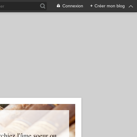
Connexion
+
Créer mon blog
erchiez l'âme soeur ou