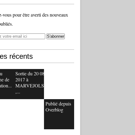
vous pour être averti des nouveaux
publiés.
les récents
u
Sortie du 20 08
ne de
2017 à
ation...
MARVEJOLS
,...
Publié depuis
Overblog