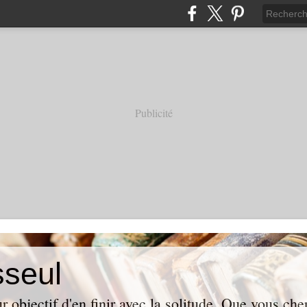
Publicité
sseul
r objectif d'en finir avec la solitude. Que vous ch